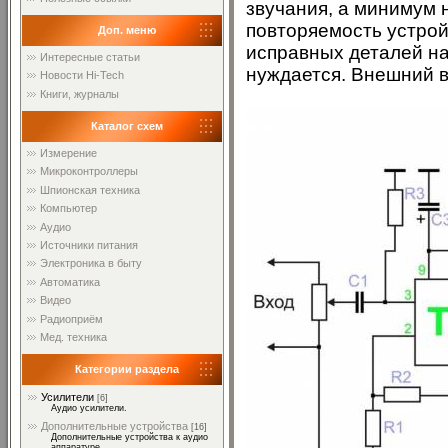
звучания, а минимум
повторяемость устрой
Доп. меню
исправных деталей на
Интересные статьи
нуждается. Внешний в
Новости Hi-Tech
Книги, журналы
Каталог схем
Измерение
Микроконтроллеры
Шпионская техника
Компьютер
Аудио
Источники питания
Электроника в быту
Автоматика
Видео
Радиоприём
Мед. техника
Категории раздела
Усилители
[6]
Аудио усилители.
Дополнительные устройства
[16]
Дополнительные устройства к аудио
аппаратуре.