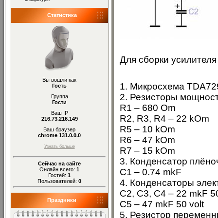
Статистика
Для сборки усилителя
Вы вошли как
1. Микросхема TDA72
Гость
2. Резисторы мощност
Группа
Гости
R1 – 680 Om
Ваш IP
R2, R3, R4 – 22 kOm
216.73.216.149
R5 – 10 kOm
Ваш браузер
chrome 131.0.0.0
R6 – 47 kOm
Узнать больше
R7 – 15 kOm
3. Конденсатор плёно
Сейчас на сайте
Онлайн всего:
1
C1 – 0.74 mkF
Гостей:
1
4. Конденсаторы элек
Пользователей:
0
C2, C3, C4 – 22 mkF 50
Праздники
C5 – 47 mkF 50 volt
5. Резистор переменн