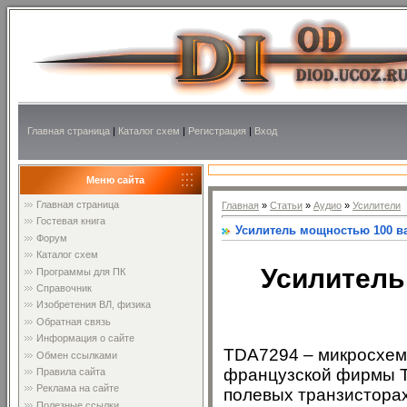
Главная страница
|
Каталог схем
|
Регистрация
|
Вход
Меню сайта
Главная страница
Главная
»
Статьи
»
Аудио
»
Усилители
Гостевая книга
Усилитель мощностью 100 ва
Форум
Каталог схем
Усилитель
Программы для ПК
Справочник
Изобретения ВЛ, физика
Обратная связь
Информация о сайте
TDA7294 – микросхема
Обмен ссылками
французской фирмы 
Правила сайта
Реклама на сайте
полевых транзисторах
Полезные ссылки