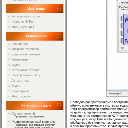
Доп. меню
Интересные статьи
Новости Hi-Tech
Книги, журналы
Каталог схем
Измерение
Микроконтроллеры
Шпионская техника
Компьютер
Аудио
Источники питания
Электроника в быту
Автоматика
Видео
Радиоприём
Мед. техника
Свободно распространяемая программа
обычно применяются в системах кодир
Категории раздела
Этот программатор применяют многие а
устройств, где применяются микросхем
Справочники
[4]
Большинство контроллеров AVR поддер
Программы справочники.
каждый раз, когда Вам необходимо его
Радиолюбительский софт
[24]
обойдетесь без лишних накладных рас
Программы значительно облегчат
и простой программатор. И этот прогр
работу при создании устройств.