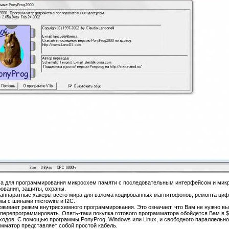
 для программирования микросхем памяти с последовательным интерфейсом и микрок
ования, защиты, охраны.
ппаратные хакеры всего мира для взлома кодированных магнитофонов, ремонта цифро
ы с шинами microwire и I2C.
живает режим внутрисхемного программирования. Это означает, что Вам не нужно вы
 перепрограммировать. Опять-таки покупка готового программатора обойдется Вам в 
ходов. С помощью программы PonyProg, Windows или Linux, и свободного параллельн
амматор представляет собой простой кабель.