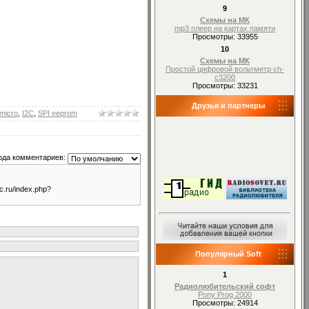
9
Схемы на МК
mp3 плеер на картах памяти
Просмотры: 33955
10
Схемы на МК
Простой цифровой вольтметр ch-
c3200
Просмотры: 33231
Друзья и партнеры
micro
,
I2C
,
SPI eeprom
ода комментариев:
.ru/index.php?
Популярный Soft
1
Радиолюбительский софт
Pony Prog 2000
Просмотры: 24914