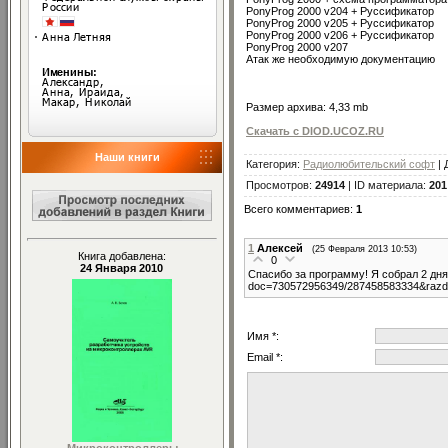
PonyProg 2000 v204 + Руссификатор
PonyProg 2000 v205 + Руссификатор
PonyProg 2000 v206 + Руссификатор
PonyProg 2000 v207
Атак же необходимую документацию
Размер архива: 4,33 mb
Скачать с DIOD.UCOZ.RU
Наши книги
Категория
:
Радиолюбительский софт
|
Просмотров
:
24914
|
ID материала
:
201
Всего комментариев
:
1
1
Алексей
(25 Февраля 2013 10:53)
Книга добавлена:
0
24 Января 2010
Спасибо за программу! Я собрал 2 дня 
doc=730572956349/287458583334&razdel
Имя *:
Email *: