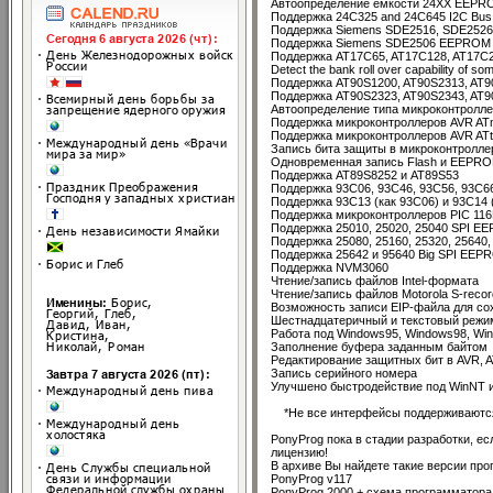
Автоопределение емкости 24XX EEPR
Поддержка 24C325 and 24C645 I2C B
Поддержка Siemens SDE2516, SDE2526
Поддержка Siemens SDE2506 EEPROM
Поддержка AT17C65, AT17C128, AT17C
Detect the bank roll over capability of
Поддержка AT90S1200, AT90S2313, AT90
Поддержка AT90S2323, AT90S2343, AT9
Автоопределение типа микроконтролл
Поддержка микроконтроллеров AVR AT
Поддержка микроконтроллеров AVR ATti
Запись бита защиты в микроконтролл
Одновременная запись Flash и EEPRO
Поддержка AT89S8252 и AT89S53
Поддержка 93C06, 93C46, 93C56, 93C66
Поддержка 93C13 (как 93C06) и 93C14 
Поддержка микроконтроллеров PIC 116F
Поддержка 25010, 25020, 25040 SPI 
Поддержка 25080, 25160, 25320, 25640
Поддержка 25642 и 95640 Big SPI EEP
Поддержка NVM3060
Чтение/запись файлов Intel-формата
Чтение/запись файлов Motorola S-recor
Возможность записи EІP-файла для со
Шестнадцатеричный и текстовый режи
Работа под Windows95, Windows98, Win
Заполнение буфера заданным байтом
Редактирование защитных бит в AVR, A
Запись серийного номера
Улучшено быстродействие под WinNT 
*Не все интерфейсы поддерживаются 
PonyProg пока в стадии разработки, е
лицензию!
В архиве Вы найдете такие версии пр
PonyProg v117
PonyProg 2000 + схема программатора