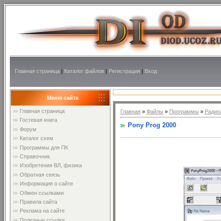
Главная страница
|
Каталог файлов
|
Регистрация
|
Вход
Меню сайта
Главная страница
Главная
»
Файлы
»
Программы
»
Радио
Гостевая книга
Pony Prog 2000
Форум
Каталог схем
Программы для ПК
Справочник
Изобретения ВЛ, физика
Обратная связь
Информация о сайте
Обмен ссылками
Правила сайта
Реклама на сайте
Полезные ссылки