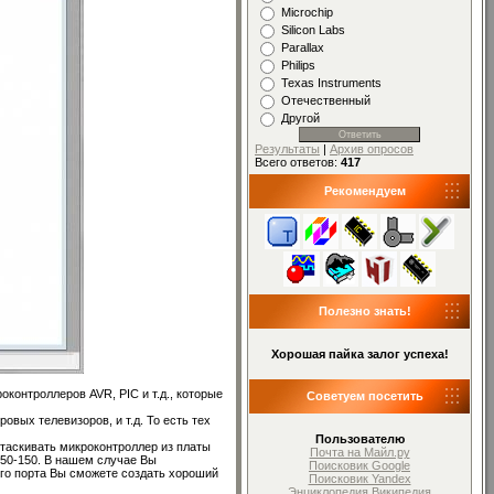
Microchip
Silicon Labs
Parallax
Philips
Texas Instruments
Отечественный
Другой
Результаты
|
Архив опросов
Всего ответов:
417
Рекомендуем
Полезно знать!
Хорошая пайка залог успеха!
онтроллеров AVR, PIC и т.д., которые
Советуем посетить
вых телевизоров, и т.д. То есть тех
Пользователю
таскивать микроконтроллер из платы
Почта на Майл.ру
$50-150. В нашем случае Вы
Поисковик Google
ого порта Вы сможете создать хороший
Поисковик Yandex
Энциклопедия Википедия