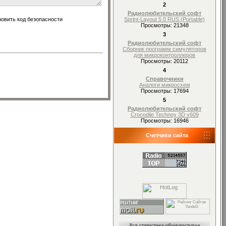
2
Радиолюбительский софт
Sprint-Layout 5.0 RUS (Portable)
Просмотры: 21348
3
Радиолюбительский софт
Сборник программ симуляторов
для микроконтроллеров
Просмотры: 20112
4
Справочники
Аналоги микросхем
Просмотры: 17694
5
Радиолюбительский софт
Crocodile Technoy 3D v609
Просмотры: 16946
Счетчики сайта