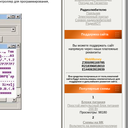
контроллер для программирования,
Погода на Гисметео
Радиолюбителю
Паяльник
Электронный портал
Сервер радиолюбителей
РадиоКОТ
Поддержка сайта
Вы можете поддержать сайт
напрямую через наши платежные
реквизиты
WebMoney
Z355095169785
R218396818010
E144063919939
Все средства полученные от пользователей
сайта будут использованы исключительно для
поддержки и дальнейшего развития сайта.
Популярные схемы
1
Блоки питания
Простой импульсный блок питания
200 Вт
Просмотры: 98180
2
Схемы на МК
Вольтметр на микроконтроллере