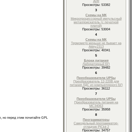
AVR
Просмотры: 53382
3
Схемы на МК
Микропроцессорный импульсный
металлоискатель (с печатной
платой)
Просмотры: 53004
4
Схемы на МК
Термометр меньше не бывает на
Attiny2313
Просмотры: 40341
5
Блоки питания
Лабораторный БП
Просмотры: 39482
6
Преобразователи UPSы
Преобразователь 12-220В для
питания ЛДС из компьютерного БП
Просмотры: 36112
7
Преобразователи UPSы
Преобразователь питания на
MC34063
Просмотры: 35958
8
m, но перед этим почитайте GPL
Программаторы
Самодельный программатор-
отладчик PICkit 2
Просмотры: 34757