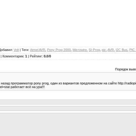
Добавил
:
Volt
|
Теги
:
Atmel AVR
,
Pony Prog 2000
,
Microwire
,
SI-Prog
,
pic
,
AVR
,
I2C Bus
,
PIC 
|
Комментарии
:
1
|
Рейтинг
:
0.0
/
0
Порядок выв
назад программатор pony prog, один из вариантов предложенном на сайте http://radiopic
=stat работает всё на ура!!!