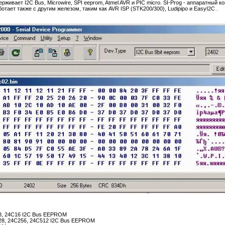
ивает I2C Bus, Microwire, SPI eeprom, Atmel AVR и PIC micro. SI-Prog - аппаратный 
отает также с другим железом, таким как AVR ISP (STK200/300), Ludipipo и EasyI2C .
08, 24C16 I2C Bus EEPROM
28, 24C256, 24C512 I2C Bus EEPROM