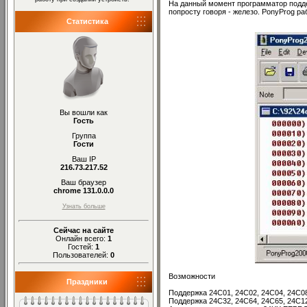
На данный момент программатор поддерж
попросту говоря - железо. PonyProg раб
Статистика
Вы вошли как
Гость
Группа
Гости
Ваш IP
216.73.217.52
Ваш браузер
chrome 131.0.0.0
Узнать больше
Сейчас на сайте
Онлайн всего:
1
Гостей:
1
Пользователей:
0
Возможности
Праздники
Поддержка 24С01, 24C02, 24C04, 24C
Поддержка 24C32, 24C64, 24C65, 24C1