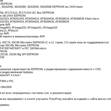
OM
us EEPROM
, SDA2546, SDA2586, SDA3546, SDA3586 EEPROM (as 24XX Auto)
256, AT17C512, AT17C010 I2C Bus EEPROM
 some old 24XX EEPROM
S2323, AT90S2343, AT90S4414, AT90S4434, AT90S8515, AT90S8535 Flash micro
0S2333, AT90S4433, AT90S4434, AT90S8535, AT90S8534
еров AVR
mega603, ATmega103, ATmega161, ATmega163
ny12, ATtiny15
еры AVR
M памяти в микроконтроллеры AVR
, 93C76, 93C86 Microwire EEPROM (C и LC серии, CS серия пока не поддерживается)
(как 93C46) Microwire EEPROM
873/874/876/877 и PIC 16F84A micro
EEPROM
, 25128, 25256 Big SPI EEPROM
ROM
d
хранения характеристик EEPROM, и редактирование содержания вместе с CRC
м редактирования буфера.
dowsNT и Linux*
T89S и PIC
и Win2000
во всех операционных системах (см. в документации).
сли вы программист и хотите улучшить PonyProg скачайте исходники с сайта lancos.co
ограммы: