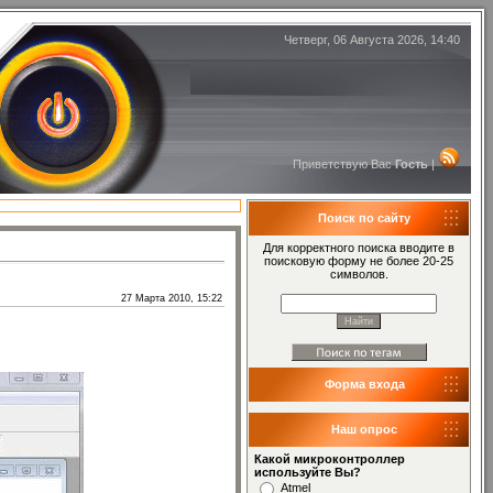
Четверг, 06 Августа 2026, 14:40
Приветствую Вас
Гость
|
Поиск по сайту
Для корректного поиска вводите в
поисковую форму не более 20-25
символов.
27 Марта 2010, 15:22
Форма входа
Наш опрос
Какой микроконтроллер
используйте Вы?
Atmel