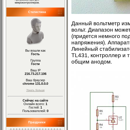
микроконтроллеров.
Статистика
Данный вольтметр изм
вольт. Диапазон може
(придется немного по
напряжения). Аппарат
Линейный стабилизато
Вы вошли как
TL431, контроллер и 
Гость
общим анодом.
Группа
Гости
Ваш IP
216.73.217.106
Ваш браузер
chrome 131.0.0.0
Узнать больше
Сейчас на сайте
Онлайн всего:
1
Гостей:
1
Пользователей:
0
Праздники