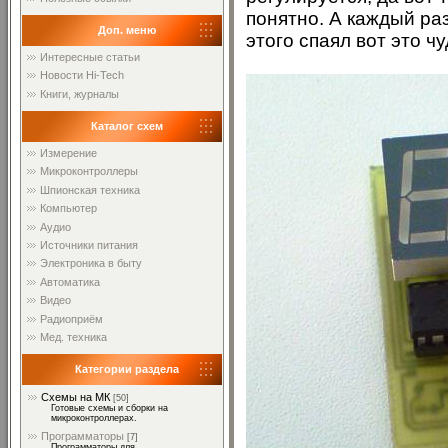
понятно. А каждый ра
Доп. меню
этого спаял вот это чу
Интересные статьи
Новости Hi-Tech
Книги, журналы
Каталог схем
Измерение
Микроконтроллеры
Шпионская техника
Компьютер
Аудио
Источники питания
Электроника в быту
Автоматика
Видео
Радиоприём
Мед. техника
Категории раздела
Схемы на МК
[50]
Готовые схемы и сборки на
микроконтроллерах.
Программаторы
[7]
Программаторы для