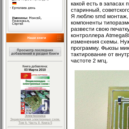
какой есть в запасах
старинный, советског
Я люблю smd монтаж, 
компоненты типоразме
развести свою печатк
контроллера Atmega8
Наши книги
изменения схемы. Ну
программу. Фьюзы ми
тактирование от внут
частоте 2 мгц.
Книга добавлена:
03 Марта 2010
Электроника
Энциклопедия электронных схем.
Том 6. Часть II. Книга 5