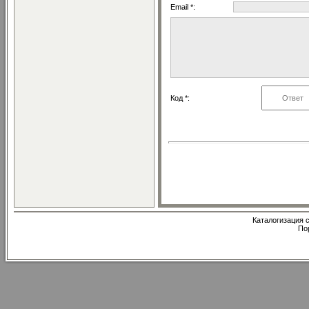
Email *:
Код *:
Каталогизация с
По