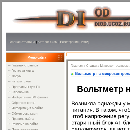
Главная страница
|
Каталог схем
|
Регистрация
|
Вход
Меню сайта
Главная страница
Главная
»
Статьи
»
Микроконтроллеры
Гостевая книга
Вольтметр на микроконтрол
Форум
Каталог схем
Вольтметр 
Программы для ПК
Справочник
Изобретения ВЛ, физика
Возникла однажды у м
Обратная связь
Информация о сайте
питания. В таком, чтоб
Обмен ссылками
чтоб напряжение рег
Правила сайта
старинный блок AT бл
Реклама на сайте
регулируется, да вот 
Полезные ссылки