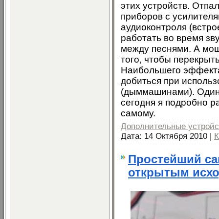
этих устройств. Отпа
приборов с усилителя
аудиоконтроля (встр
работать во время зв
между песнями. А мощ
того, чтобы перекрыт
Наибольшего эффекта
добиться при использ
(дыммашинами). Один 
сегодня я подробно ра
самому.
Дополнительные устройс
Дата:
14 Октября 2010
|
К
Простейший са
открытым исх