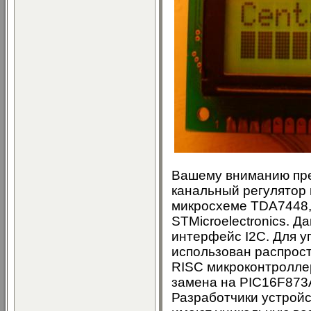
Вашему вниманию пре
канальный регулятор 
микросхеме TDA7448,
STMicroelectronics. 
интерфейс I2C. Для у
использован распрос
RISC микроконтролле
замена на PIC16F873A
Разработчики устройс