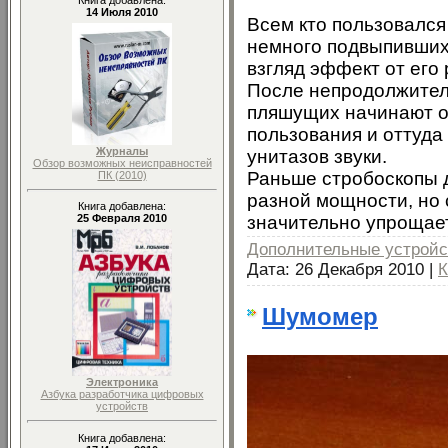
Книга добавлена:
14 Июля 2010
Всем кто пользовался
немного подвыпивших
взгляд эффект от его
После непродолжитель
пляшущих начинают о
пользования и оттуда
Журналы
унитазов звуки.
Обзор возможных неисправностей
Раньше стробоскопы 
ПК (2010)
разной мощности, но 
Книга добавлена:
значительно упрощае
25 Февраля 2010
Дополнительные устройс
Дата:
26 Декабря 2010
|
К
Шумомер
Электроника
Азбука разработчика цифровых
устройств
Книга добавлена: