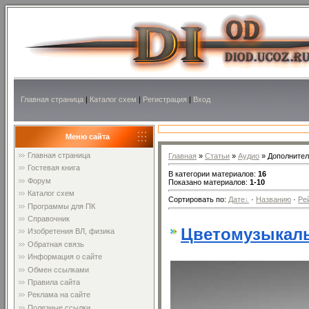
Главная страница
|
Каталог схем
|
Регистрация
|
Вход
Меню сайта
Главная страница
Главная
»
Статьи
»
Аудио
» Дополнител
Гостевая книга
В категории материалов
:
16
Форум
Показано материалов
:
1-10
Каталог схем
Сортировать по
:
Дате
·
Названию
·
Ре
Программы для ПК
Справочник
Цветомузыкаль
Изобретения ВЛ, физика
Обратная связь
Информация о сайте
Обмен ссылками
Правила сайта
Реклама на сайте
Полезные ссылки