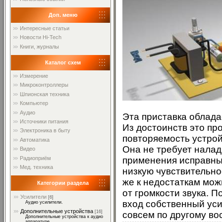
Доп. меню
Интересные статьи
Новости Hi-Tech
Книги, журналы
Каталог схем
Измерение
Микроконтроллеры
Шпионская техника
Компьютер
Аудио
Эта приставка облада
Источники питания
Из достоинств это пр
Электроника в быту
повторяемость устро
Автоматика
Она не требует налад
Видео
Радиоприём
применения исправны
Мед. техника
низкую чувствительно
же к недостаткам мож
Категории раздела
от громкости звука. 
Усилители
[6]
вход собственный уси
Аудио усилители.
Дополнительные устройства
[16]
совсем по другому во
Дополнительные устройства к аудио
аппаратуре.