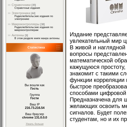
Справочники
[35]
Справочные издания
Электроника
[44]
Радиолюбительские издания по
электронике
Микроконтроллеры
[38]
Радиолюбительские издания по
микроконтроллерам
Издание представляе
Антенны
[9]
В этом разделе книги жанра антенны.
увлекательный мир ц
В живой и наглядной
Статистика
вопросы представлен
математической обра
кажущуюся простоту,
знакомит с такими с
функции корреляции 
быстрое преобразова
Вы вошли как
Гость
способами цифровой 
Группа
Предназначена для ш
Гости
Ваш IP
желающих освоить м
216.73.216.54
сигналов. Будет поле
Ваш браузер
chrome 131.0.0.0
студентам, но и их п
Узнать больше