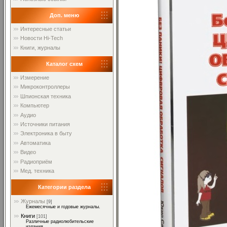
Доп. меню
Интересные статьи
Новости Hi-Tech
Книги, журналы
Каталог схем
Измерение
Микроконтроллеры
Шпионская техника
Компьютер
Аудио
Источники питания
Электроника в быту
Автоматика
Видео
Радиоприём
Мед. техника
Категории раздела
Журналы
[9]
Ежемесячные и годовые журналы.
Книги
[101]
Различные радиолюбительские
издания.