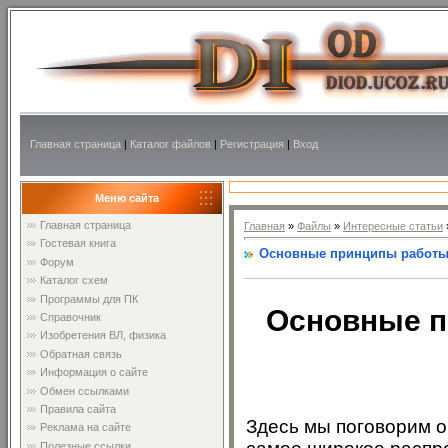
Главная страница
|
Каталог файлов
|
Регистрация
|
Вход
Меню сайта
Главная страница
Главная
»
Файлы
»
Интересные статьи
Гостевая книга
Основные принципы работы 
Форум
Каталог схем
Программы для ПК
Основные п
Справочник
Изобретения ВЛ, физика
Обратная связь
Информация о сайте
Обмен ссылками
Правила сайта
Здесь мы поговорим о
Реклама на сайте
Полезные ссылки