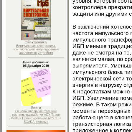
уровня, который соот
контроллера прекрати
защиты или другими с
В заключении хотелос
частота импульсного 
импульсного трансфор
Электроника
ИБП меньше традицион
Виртуальная электроника.
Компьютерное моделирование
даже не смотря на то
аналоговых устройств
является малая, по с
Книга добавлена:
выпрямителя. Уменьше
05 Декабря 2010
импульсного блока пи
электрической сети т
энергия в нагрузку от
К недостаткам можно
ИБП. Увеличение поме
режиме. В таком режи
Книги
моменты переходных п
Основы инструментальной
системы разработки АСУ Trace
работающего в ключе
Mode и Проектирование АСУТП в
SCADA-системе
транзисторная логика
приложенное к коллек