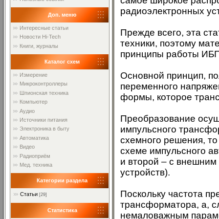
самое широкое распро
радиоэлектронных ус
Доп. меню
Интересные статьи
Прежде всего, эта ст
Новости Hi-Tech
техники, поэтому мат
Книги, журналы
принципы работы ИБП
Каталог схем
Основной принцип, по
Измерение
Микроконтроллеры
переменного напряжен
Шпионская техника
формы, которое транс
Компьютер
Аудио
Преобразование осущ
Источники питания
импульсного трансфор
Электроника в быту
схемного решения, то
Автоматика
Видео
схеме импульсного ав
Радиоприём
и второй – с внешни
Мед. техника
устройств).
Категории раздела
Поскольку частота пр
Статьи
[29]
трансформатора, а, с
Статистика
немаловажным параме