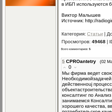
в ИБП используются б
Виктор Малышев
Источник: http://radiog
Категория
:
Статьи
|
Д
Просмотров
:
49468
|
I
Всего комментариев
:
5
5
CPROantetry
(02 Ма
0
Мы фирма ведет свою 
Необходимойзадачей 
действенноuj процес
объектастроительств
консалтинг по Анализ
занимаемся Консалти
хорошего качества, в
потребительское кач