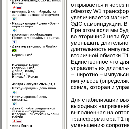
открывается и через н
обмотку W1 трансформ
увеличивается магнит
ЭДС самоиндукции. В 
При этом если мы буд
во вторичной цепи буд
уменьшать длительнос
длительность импуль
вторичной обмотки Т
Единственное что для
управлять их длитель
– широтно – импульс
импульсов (определяю
схема, которая и упр
Для стабилизации вы
выходных напряжений.
выполненная на оптоп
трансформатора Т1 пр
уменьшению сопротивл