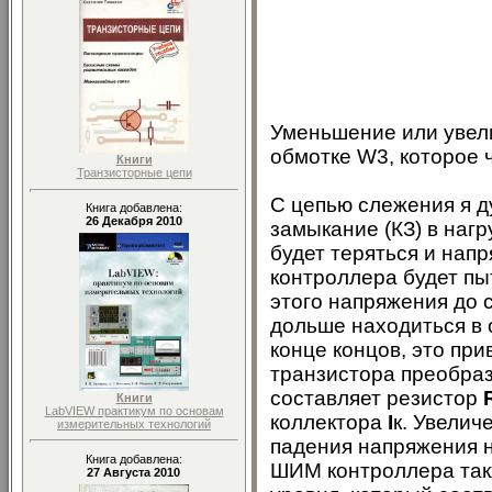
Уменьшение или увели
обмотке W3, которое 
Книги
Транзисторные цепи
С цепью слежения я д
Книга добавлена:
26 Декабря 2010
замыкание (КЗ) в нагр
будет теряться и нап
контроллера будет пы
этого напряжения до 
дольше находиться в 
конце концов, это пр
транзистора преобраз
составляет резистор
Книги
LabVIEW практикум по основам
коллектора
I
к. Увелич
измерительных технологий
падения напряжения н
Книга добавлена:
ШИМ контроллера такж
27 Августа 2010