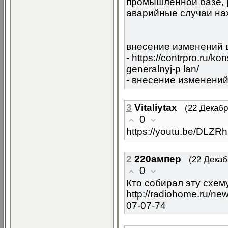
промышленной базе, 
аварийные случаи на
внесение изменений в
- https://contrpro.ru/ko
generalnyj-p lan/
- внесение изменений
3
Vitaliytax
(22 Декабр
0
https://youtu.be/DLZR
2
220ампер
(22 Декаб
0
Кто собирал эту схем
http://radiohome.ru/n
07-07-74