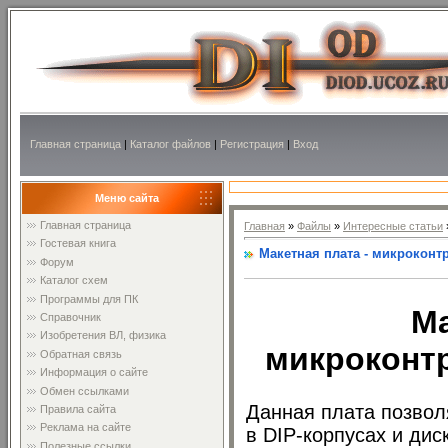
Главная страница
|
Каталог файлов
|
Регистрация
|
Вход
Меню сайта
Главная страница
Главная
»
Файлы
»
Интересные статьи
Гостевая книга
Макетная плата - микроконт
Форум
Каталог схем
Программы для ПК
Ма
Справочник
Изобретения ВЛ, физика
микроконт
Обратная связь
Информация о сайте
Обмен ссылками
Данная плата позвол
Правила сайта
Реклама на сайте
в DIP-корпусах и ди
Полезные ссылки