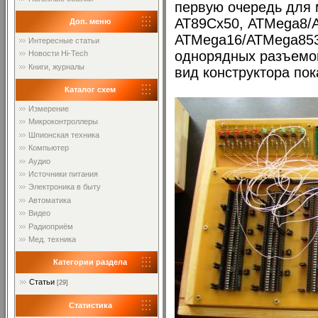
первую очередь для 
АТ89Сх50, ATMega8/
Доп. меню
ATMega16/ATMega8535
Интересные статьи
однорядных разъемо
Новости Hi-Tech
Книги, журналы
вид конструктора по
Каталог схем
Измерение
Микроконтроллеры
Шпионская техника
Компьютер
Аудио
Источники питания
Электроника в быту
Автоматика
Видео
Радиоприём
Мед. техника
Категории раздела
Статьи
[29]
Статистика