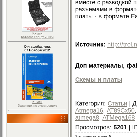
вместе с разводкой п
разъемами в формате
платы - в формате Ea
Книги
Каталог спецтехники
Источник:
http://trol
Книга добавлена:
07 Ноября 2012
Доп материалы, фай
Схемы и платы
Книги
Категория
:
Статьи
|
Д
Задачник по электронике
Atmega16
,
АТ89Сх50
atmega8
,
ATMega168
Просмотров
:
5201
|
I
Всего комментариев
:
0