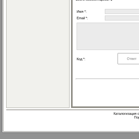
Имя *:
Email *:
Код *:
Каталогизация с
По