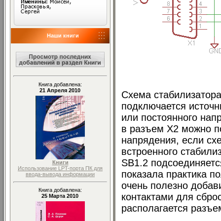
Наши книги
Книга добавлена:
21 Апреля 2010
Схема стабилизатора
подключается источн
или постоянного напр
в разъем Х2 можно п
напрядения, если сх
встроенного стабили
SB1.2 подсоединяетс
Книги
Использование LPT-порта ПК для
показала практика п
ввода-вывода информации
очень полезно добав
Книга добавлена:
контактами для сброс
25 Марта 2010
располагается разъе