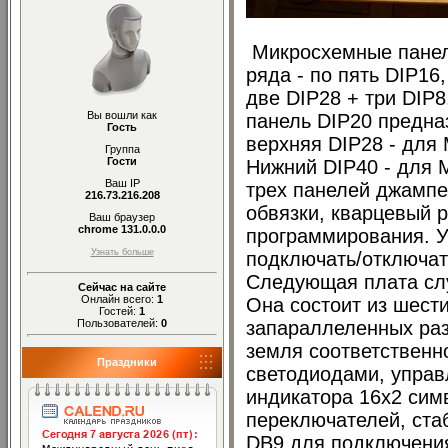
Микросхемные панел
ряда - по пять DIP16,
две DIP28 + три DIP8
Вы вошли как
панель DIP20 предна
Гость
верхняя DIP28 - для
Группа
Гости
Нижний DIP40 - для 
Ваш IP
трех панелей джампе
216.73.216.208
обвязки, кварцевый 
Ваш браузер
chrome 131.0.0.0
программирования. 
Узнать больше
подключать/отключат
Следующая плата слу
Сейчас на сайте
Онлайн всего:
1
Она состоит из шест
Гостей:
1
Пользователей:
0
запараллеленных раз
земля соответственно
Праздники
светодиодами, упра
индикатора 16х2 симв
переключателей, ста
DB9 для подключения