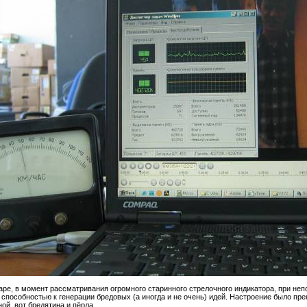
заре, в момент рассматривания огромного старинного стрелочного индикатора, при н
способностью к генерации бредовых (а иногда и не очень) идей. Настроение было пре
ной, вот бредятина и пёрла.