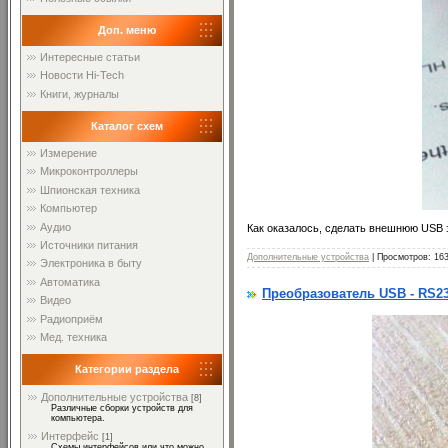
Доп. меню
Интересные статьи
Новости Hi-Tech
Книги, журналы
Каталог схем
Измерение
Микроконтроллеры
Шпионская техника
Компьютер
Аудио
Как оказалось, сделать внешнюю USB з
Источники питания
Дополнительные устройства
| Просмотров: 16
Электроника в быту
Автоматика
Преобразователь USB - RS23
Видео
Радиоприём
Мед. техника
Категории раздела
Дополнительные устройства
[8]
Различные сборки устройств для
компьютера.
Интерфейс
[1]
Схемы интерфейсов или что можно