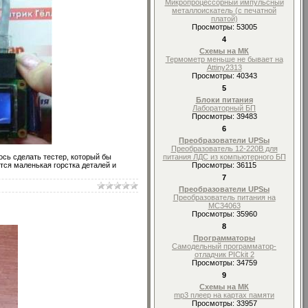
Микропроцессорный импульсный
металлоискатель (с печатной
платой)
Просмотры: 53005
4
Схемы на МК
Термометр меньше не бывает на
Attiny2313
Просмотры: 40343
5
Блоки питания
Лабораторный БП
Просмотры: 39483
6
Преобразователи UPSы
Преобразователь 12-220В для
сь сделать тестер, который бы
питания ЛДС из компьютерного БП
тся маленькая горстка деталей и
Просмотры: 36115
7
Преобразователи UPSы
Преобразователь питания на
MC34063
Просмотры: 35960
8
Программаторы
Самодельный программатор-
отладчик PICkit 2
Просмотры: 34759
9
Схемы на МК
mp3 плеер на картах памяти
Просмотры: 33957