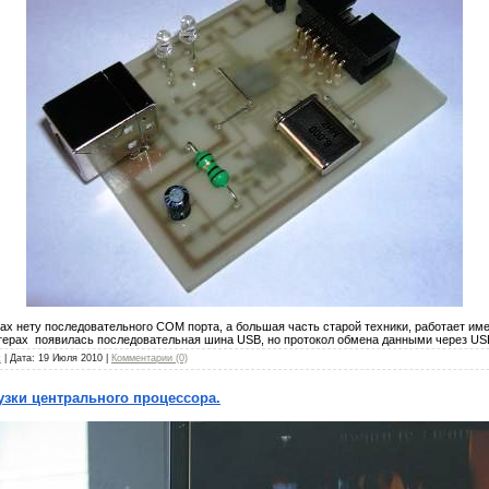
х нету последовательного COM порта, а большая часть старой техники, работает име
ерах появилась последовательная шина USB, но протокол обмена данными через USB
t
| Дата:
19 Июля 2010
|
Комментарии (0)
узки центрального процессора.