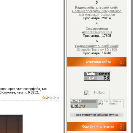
3
Радиолюбительский софт
Сборник программ симуляторов
для микроконтроллеров
Просмотры: 20114
4
Справочники
Аналоги микросхем
Просмотры: 17695
5
Радиолюбительский софт
Crocodile Technoy 3D v609
Просмотры: 16948
Счетчики сайта
нно через этот интерфейс, так
 сложнее, чем по RS232.
Ошибки и опечатки