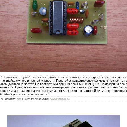
 "Шпионские штучки”, захотелось поиметь мне анализатор спектра. Ну, а если хочется
 настройке жучков и прочей живности. Простой анализатор спектра можно построить 
ком диапазоне частот. По паспортным данным это 1.5-110 МГц. Но, несмотря на это о
ельности. Предлагаемый мною анализатор спектра очень упрощен, для того, что бы п
еспечивает сканирование полосы частот 80-170 МГц с частотой 15- 20 Гц (в принципе
 А наблюдать спектр на экране РС.
19 | Добавил:
Volt
| Дата:
19 Июля 2010
|
Комментарии (0)