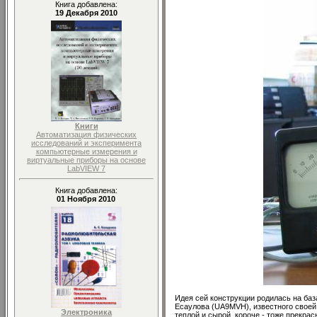
Книга добавлена:
19 Декабря 2010
Книги
Автоматизация физических
исследований и эксперимента
компьютерные измерения и
виртуальные приборы на основе
LabVIEW 7
Книга добавлена:
01 Ноября 2010
Идея сей конструкции родилась на ба
Есаулова (UA9MVH), известного своей 
Электроника
теплой и сырой, короче - тоже прекрас