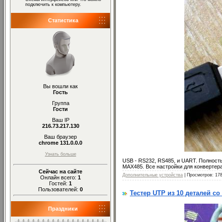
подключить к компьютеру.
Статистика
Вы вошли как
Гость
Группа
Гости
Ваш IP
216.73.217.130
Ваш браузер
chrome 131.0.0.0
Узнать больше
USB - RS232, RS485, и UART. Полнос
MAX485. Все настройки для конвертера
Сейчас на сайте
Дополнительные устройства
| Просмотров: 17
Онлайн всего:
1
Гостей:
1
Пользователей:
0
Тестер UTP из 10 деталей 
Праздники