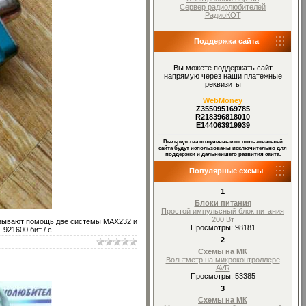
Сервер радиолюбителей
РадиоКОТ
Поддержка сайта
Вы можете поддержать сайт
напрямую через наши платежные
реквизиты
WebMoney
Z355095169785
R218396818010
E144063919939
Все средства полученные от пользователей
сайта будут использованы исключительно для
поддержки и дальнейшего развития сайта.
Популярные схемы
1
Блоки питания
Простой импульсный блок питания
200 Вт
азывают помощь две системы MAX232 и
Просмотры: 98181
921600 бит / с.
2
Схемы на МК
Вольтметр на микроконтроллере
AVR
Просмотры: 53385
3
Схемы на МК