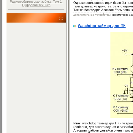
Радиолюбительская азбука. Том 1.
Однако воплощение идеи было бы нев
Цифровая техника
таки драйвер устройства, за что огромн
Так же благодарю Алексея Еремеева, 
Дополнительные устройства
| Просмотров: 84
Watchdog таймер для ПК
Итак, watchdog таймер для ПК - устро
(собссно, для такого случая и разраба
Алгоритм работы девайса очень просто