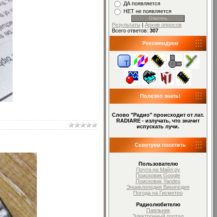
ДА появляется
НЕТ не появляется
Результаты
|
Архив опросов
Всего ответов:
307
Рекомендуем
Полезно знать!
Слово "Радио" происходит от лат.
RADIARE - излучать, что значит
испускать лучи.
Советуем посетить
Пользователю
Почта на Майл.ру
Поисковик Google
Поисковик Yandex
Энциклопедия Википедия
Погода на Гисметео
Радиолюбителю
Паяльник
Электронный портал