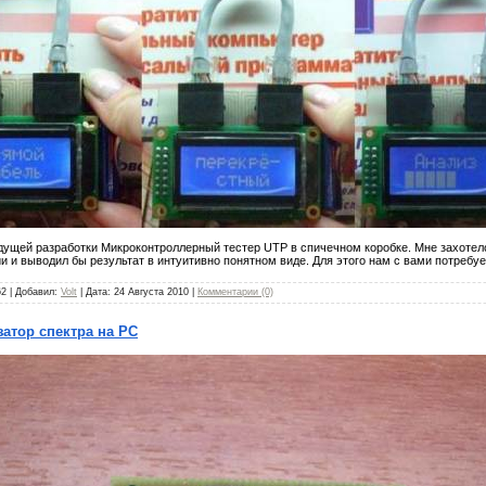
дущей разработки Микроконтроллерный тестер UTP в спичечном коробке. Мне захотело
 и выводил бы результат в интуитивно понятном виде. Для этого нам с вами потребуе
62 | Добавил:
Volt
| Дата:
24 Августа 2010
|
Комментарии (0)
атор спектра на PC