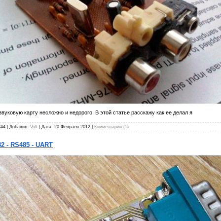
вуковую карту несложно и недорого. В этой статье расскажу как ее делал я
344 | Добавил:
Volt
| Дата:
20 Февраля 2012
|
Комментарии (1)
2 - RS485 - UART