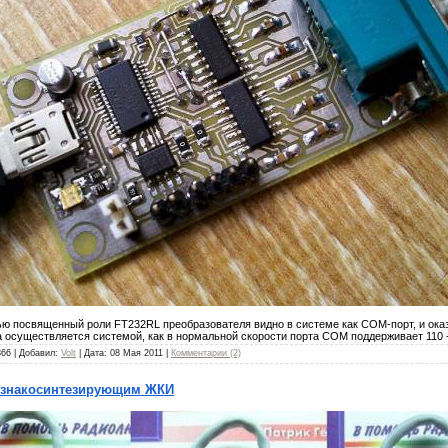
тью посвященный роли FT232RL преобразователя видно в системе как COM-порт, и ок
 осуществляется системой, как в нормальной скорости порта COM поддерживает 110 - 
866 | Добавил:
Volt
| Дата:
08 Мая 2011
|
Комментарии (2)
со знакосинтезирующим ЖКИ