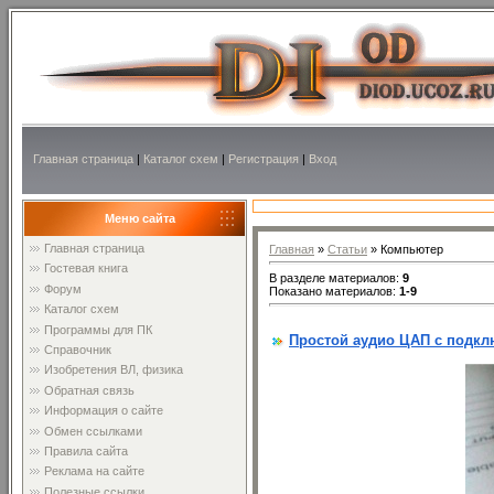
Главная страница
|
Каталог схем
|
Регистрация
|
Вход
Меню сайта
Главная страница
Главная
»
Статьи
» Компьютер
Гостевая книга
В разделе материалов
:
9
Форум
Показано материалов
:
1-9
Каталог схем
Программы для ПК
Простой аудио ЦАП с подкл
Справочник
Изобретения ВЛ, физика
Обратная связь
Информация о сайте
Обмен ссылками
Правила сайта
Реклама на сайте
Полезные ссылки