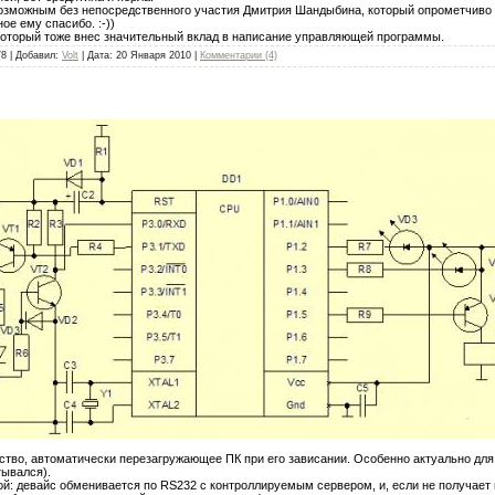
озможным без непосредственного участия Дмитрия Шандыбина, который опрометчиво 
ое ему спасибо. :-))
который тоже внес значительный вклад в написание управляющей программы.
78 | Добавил:
Volt
| Дата:
20 Января 2010
|
Комментарии (4)
йство, автоматически перезагружающее ПК при его зависании. Особенно актуально для 
тывался).
й: девайс обменивается по RS232 с контроллируемым сервером, и, если не получает 