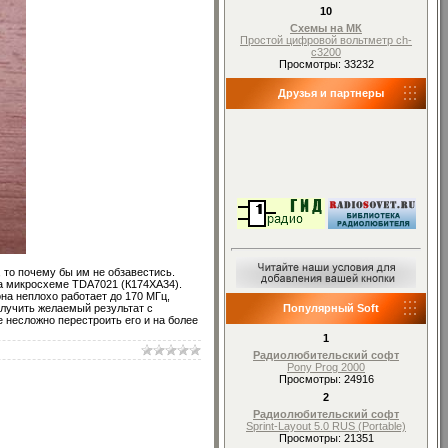
10
Схемы на МК
Простой цифровой вольтметр ch-
c3200
Просмотры: 33232
Друзья и партнеры
, то почему бы им не обзавестись.
на микросхеме TDA7021 (К174ХА34).
на неплохо работает до 170 МГц,
олучить желаемый результат с
Популярный Soft
 несложно перестроить его и на более
1
Радиолюбительский софт
Pony Prog 2000
Просмотры: 24916
2
Радиолюбительский софт
Sprint-Layout 5.0 RUS (Portable)
Просмотры: 21351