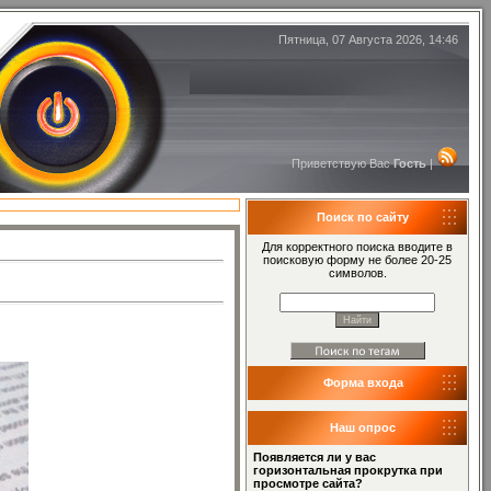
Пятница, 07 Августа 2026, 14:46
Приветствую Вас
Гость
|
Поиск по сайту
Для корректного поиска вводите в
поисковую форму не более 20-25
символов.
Форма входа
Наш опрос
Появляется ли у вас
горизонтальная прокрутка при
просмотре сайта?