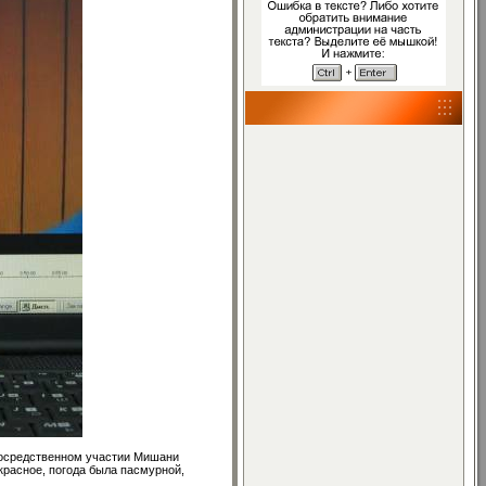
епосредственном участии Мишани
красное, погода была пасмурной,