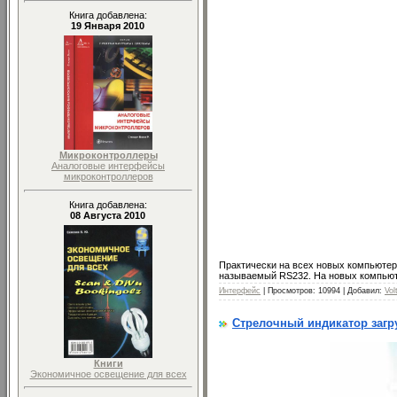
Книга добавлена:
19 Января 2010
Микроконтроллеры
Аналоговые интерфейсы
микроконтроллеров
Книга добавлена:
08 Августа 2010
Практически на всех новых компьютера
называемый RS232. На новых компьют
Интерфейс
| Просмотров: 10994 | Добавил:
Vol
Стрелочный индикатор загр
Книги
Экономичное освещение для всех